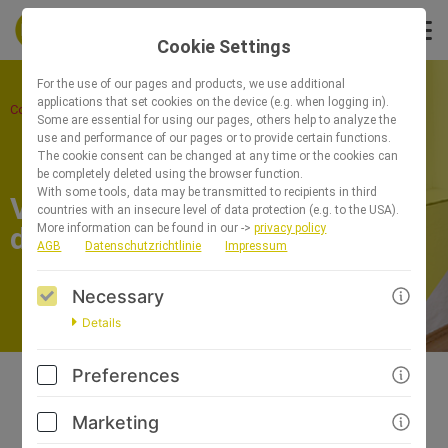
Cookie Settings
For the use of our pages and products, we use additional
applications that set cookies on the device (e.g. when logging in).
Course overview
Some are essential for using our pages, others help to analyze the
use and performance of our pages or to provide certain functions.
The cookie consent can be changed at any time or the cookies can
be completely deleted using the browser function.
With some tools, data may be transmitted to recipients in third
Vorstellung, Inhalte und Ziele
countries with an insecure level of data protection (e.g. to the USA).
der Weiterbildung
More information can be found in our ->
privacy policy
AGB
Datenschutzrichtlinie
Impressum
GO TO CHECKOUT
Necessary
Details
Preferences
Herzlich Willkommen
Marketing