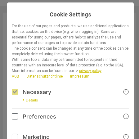
Cookie Settings
For the use of our pages and products, we use additional applications
Yogatherapie Online-Ausbildung
that set cookies on the device (e.g. when logging in). Some are
essential for using our pages, others help to analyze the use and
performance of our pages or to provide certain functions.
The cookie consent can be changed at any time or the cookies can be
completely deleted using the browser function.
With some tools, data may be transmitted to recipients in third
countries with an insecure level of data protection (e.g. to the USA).
MEDIZINISCH FUNDIERTE AUS- UND
More information can be found in our ->
privacy policy
WEITERBILDUNG
AGB
Datenschutzrichtlinie
Impressum
Yogatherapie-
Necessary
Ausbildung
Details
Preferences
Verstehen. Anwenden. Lehren.
Marketing
Die medizinisch fundierte Online-Ausbildung für