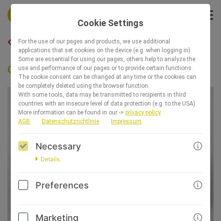
Cookie Settings
BACK
For the use of our pages and products, we use additional
applications that set cookies on the device (e.g. when logging in).
Some are essential for using our pages, others help to analyze the
Gelenke gut, alles gut - Praktische Übungen
use and performance of our pages or to provide certain functions.
The cookie consent can be changed at any time or the cookies can
be completely deleted using the browser function.
With some tools, data may be transmitted to recipients in third
countries with an insecure level of data protection (e.g. to the USA).
More information can be found in our ->
privacy policy
AGB
Datenschutzrichtlinie
Impressum
Necessary
Details
Preferences
Marketing