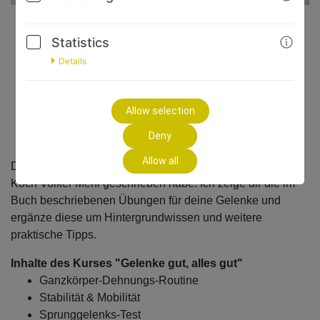
Statistics
99,00€
Details
* incl. VAT (where applicable)
Allow selection
GO TO CHECKOUT
Deny
Allow all
Der Kurs zum gleichnamigen Buch, das ich mit Ayurveda-
Koch Volker Mehl geschrieben habe. Ich zeige dir die im
Buch beschriebenen Übungen für deine Gelenke und
ergänze diese um Hintergrundwissen und weitere
praktische Tipps.
Inhalte des Kurses "Gelenke gut, alles gut"
Ganzkörper-Dehnungs-Routine
Stabilität & Mobilität
Sprunggelenks-Test